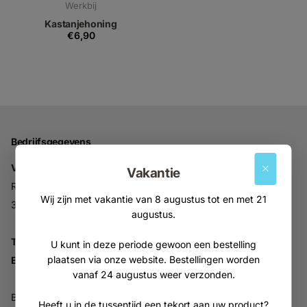
Werkbij
Kastanjehoning
€6,90
Bedrijfsgegevens
Vitabron
Vakantie
Ravelijn 52
Wij zijn met vakantie van 8 augustus tot en met 21
3905NV Veenendaal
augustus.
Tel:
+31 (0)318 553946
U kunt in deze periode gewoon een bestelling
plaatsen via onze website. Bestellingen worden
Email:
info@vitabron.nl
vanaf 24 augustus weer verzonden.
BTW NL816914679B01
Heeft u in de tussentijd een tekort aan uw product?