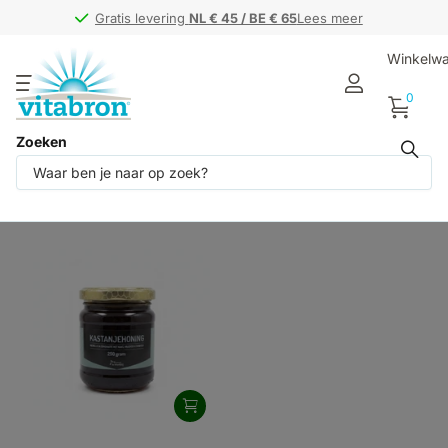
Gratis levering
Gratis levering
NL € 45 / BE € 65
NL € 45 / BE € 65
Lees meer
Winkelw
0
Zoeken
Producten (1)