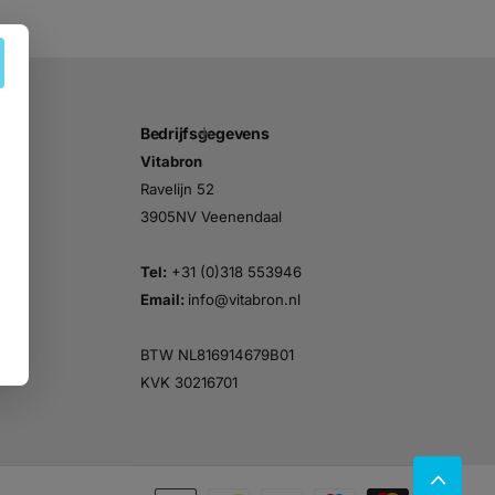
Bedrijfsgegevens
Vitabron
Ravelijn 52
3905NV Veenendaal
Tel:
+31 (0)318 553946
Email:
info@vitabron.nl
BTW NL816914679B01
KVK 30216701