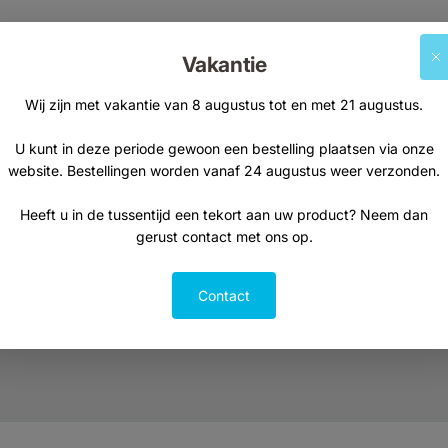
Vakantie
Wij zijn met vakantie van 8 augustus tot en met 21 augustus.
Alle producten
Vitamines & Supplementen
U kunt in deze periode gewoon een bestelling plaatsen via onze
website. Bestellingen worden vanaf 24 augustus weer verzonden.
Natuurvoeding
Thee
Heeft u in de tussentijd een tekort aan uw product? Neem dan
Kruiden & specerijen
gerust contact met ons op.
Persoonlijke Verzorging
Aanbiedingen
Contact