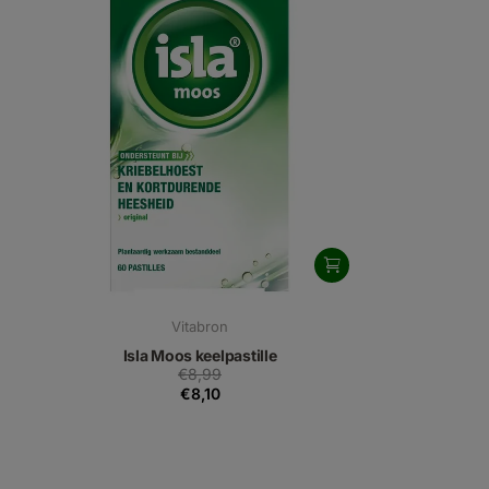
Vitabron
Isla Moos keelpastille
€8,99
€8,10