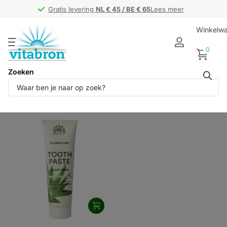
Gratis levering
Gratis levering
NL € 45 / BE € 65
NL € 45 / BE € 65
Lees meer
Winkelw
0
Zoeken
Producten (1)