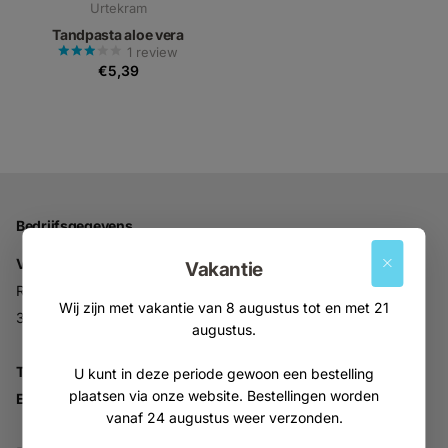
Urtekram
Tandpasta aloe vera
1
review
€5,39
Bedrijfsgegevens
Vitabron
Vakantie
Ravelijn 52
Wij zijn met vakantie van 8 augustus tot en met 21
3905NV Veenendaal
augustus.
Tel:
+31 (0)318 553946
U kunt in deze periode gewoon een bestelling
plaatsen via onze website. Bestellingen worden
Email:
info@vitabron.nl
vanaf 24 augustus weer verzonden.