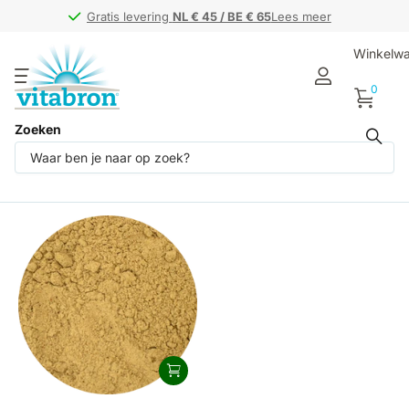
Gratis levering
Gratis levering
NL € 45 / BE € 65
NL € 45 / BE € 65
Lees meer
Winkelw
0
Zoeken
Producten (1)