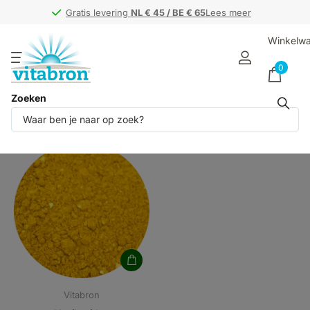
Gratis levering
Gratis levering
NL € 45 / BE € 65
NL € 45 / BE € 65
Lees meer
Winkelw
0
Zoeken
Producten (1)
Vitabron