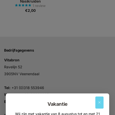
Nasikruiden
1
review
€2,00
Bedrijfsgegevens
Vitabron
Ravelijn 52
3905NV Veenendaal
Tel:
+31 (0)318 553946
Whatsapp:
06-30896937
Email:
info@vitabron.nl
Vakantie
Wij zijn met vakantie van 8 augustus tot en met 21