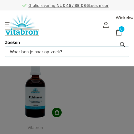
Gratis levering
Gratis levering
NL € 45 / BE € 65
NL € 45 / BE € 65
Lees meer
Winkelw
0
Zoeken
Producten (1)
Vitabron