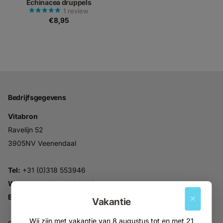
Echinacea druppels
1
review
€8,95
Bedrijfsgegevens
Vitabron
Ravelijn 52
3905NV Veenendaal
Tel:
+31 (0)318 553946
Whatsapp:
06-30896937
Email:
info@vitabron.nl
Vakantie
Wij zijn met vakantie van 8 augustus tot en met 21