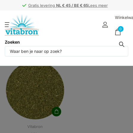
Gratis levering
Gratis levering
NL € 45 / BE € 65
NL € 45 / BE € 65
Lees meer
Winkelw
0
Zoeken
Producten (1)
Vitabron