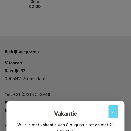
Dille
€2,00
Bedrijfsgegevens
Vitabron
Ravelijn 52
3905NV Veenendaal
Tel:
+31 (0)318 553946
Whatsapp:
06-30896937
Email:
info@vitabron.nl
Vakantie
Wij zijn met vakantie van 8 augustus tot en met 21
BTW NL816914679B01