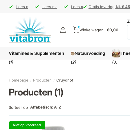
Bezoek ons op de
Bezoek ons op de
Lees meer
Gratis levering
Gratis levering
Lees meer
markt
markt
NL € 45 / BE € 65
NL € 45 / BE € 65
Levertijd
Levertijd
Lees meer
1-3 werkdagen
1-3 werkdagen
Gratis levering
Gratis levering
NL € 45
NL € 45
Z
0
Winkelwagen
€0,00
Vitamines & Supplementen
Natuurvoeding
The
(1)
(2)
(3)
Homepage
Producten
Cruydhof
Producten (1)
Alfabetisch: A-Z
Sorteer op
Niet op voorraad