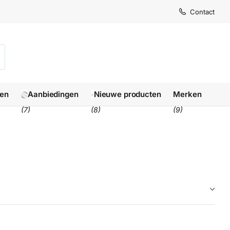
Levertijd
Levertijd
Contact
1-3 we
1-3 we
len
Aanbiedingen
Nieuwe producten
Merken
(7)
(8)
(9)