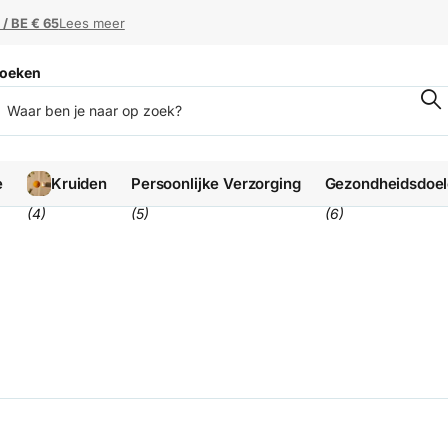
 / BE € 65
 / BE € 65
Lees meer
oeken
e
Kruiden
Persoonlijke Verzorging
Gezondheidsdoe
(4)
(5)
(6)