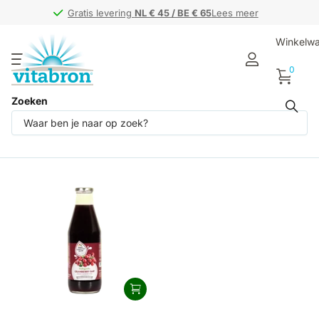
Gratis levering
Gratis levering
NL € 45 / BE € 65
NL € 45 / BE € 65
Lees meer
Winkelw
0
Zoeken
Producten (1)