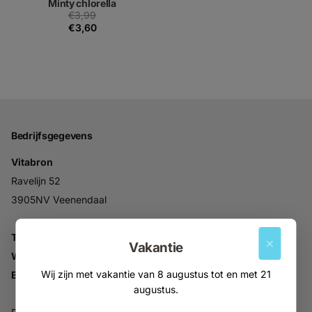
Minty chlorella
€3,99
€3,60
Bedrijfsgegevens
Vitabron
Ravelijn 52
3905NV Veenendaal
Tel:
+31 (0)318 553946
Vakantie
Whatsapp:
06-30896937
Wij zijn met vakantie van 8 augustus tot en met 21
Email:
info@vitabron.nl
augustus.