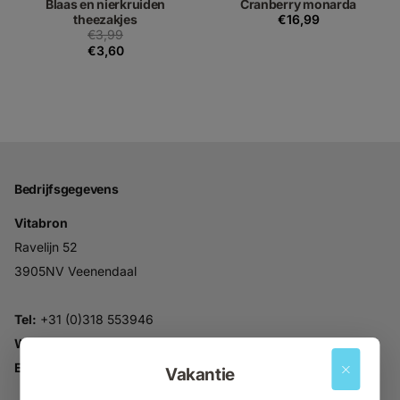
Blaas en nierkruiden
Cranberry monarda
theezakjes
€16,99
€3,99
€3,60
Bedrijfsgegevens
Vitabron
Ravelijn 52
3905NV Veenendaal
Tel:
+31 (0)318 553946
Whatsapp:
06-30896937
Email:
info@vitabron.nl
Vakantie