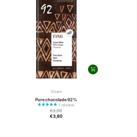
Vivani
Pure chocolade 92%
1
review
€3,99
€3,80