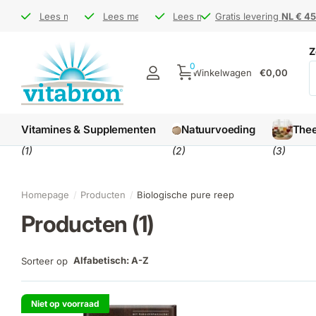
Bezoek ons op de
Bezoek ons op de
Lees meer
Gratis levering
Gratis levering
Lees meer
markt
markt
NL € 45 / BE € 65
NL € 45 / BE € 65
Levertijd
Levertijd
Lees meer
1-3 werkdagen
1-3 werkdagen
Gratis levering
Gratis levering
NL € 45
NL € 45
Z
0
Winkelwagen
€0,00
Vitamines & Supplementen
Natuurvoeding
The
(1)
(2)
(3)
Homepage
Producten
Biologische pure reep
Producten (1)
Alfabetisch: A-Z
Sorteer op
Niet op voorraad