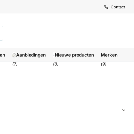
Levertijd
Levertijd
Contact
1-3 we
1-3 we
len
Aanbiedingen
Nieuwe producten
Merken
(7)
(8)
(9)