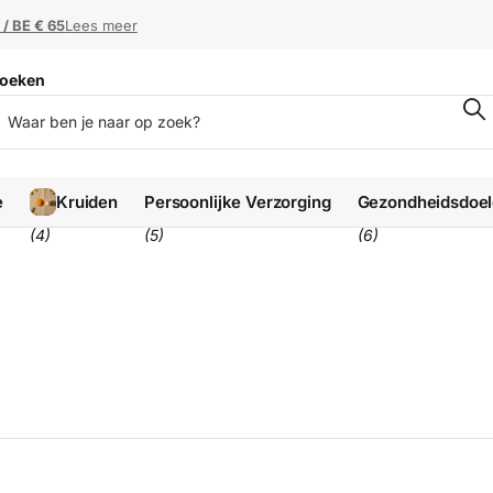
 / BE € 65
 / BE € 65
Lees meer
oeken
e
Kruiden
Persoonlijke Verzorging
Gezondheidsdoe
(4)
(5)
(6)