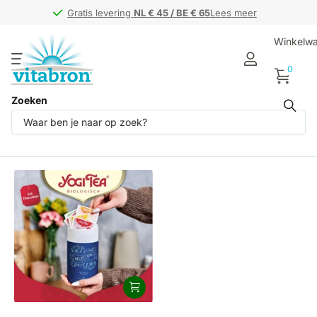
Gratis levering
Gratis levering
NL € 45 / BE € 65
NL € 45 / BE € 65
Lees meer
Winkelw
0
Zoeken
Producten (1)