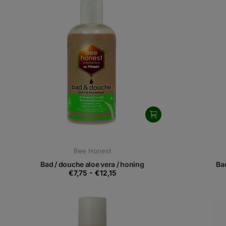
Bee Honest
Bad / douche aloe vera / honing
Ba
€7,75
-
€12,15