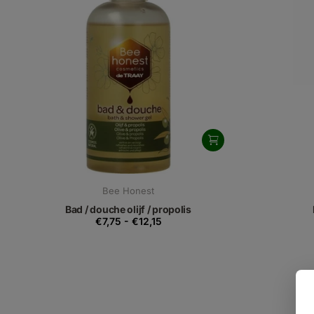
Bee Honest
Bad / douche olijf / propolis
€7,75
-
€12,15