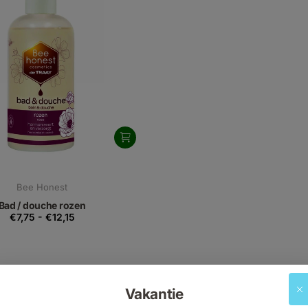
Bee Honest
Bad / douche rozen
€7,75
-
€12,15
Vakantie