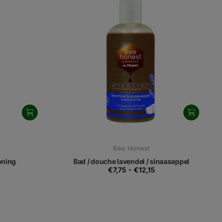
Bee Honest
oning
Bad / douche lavendel / sinaasappel
€7,75
-
€12,15