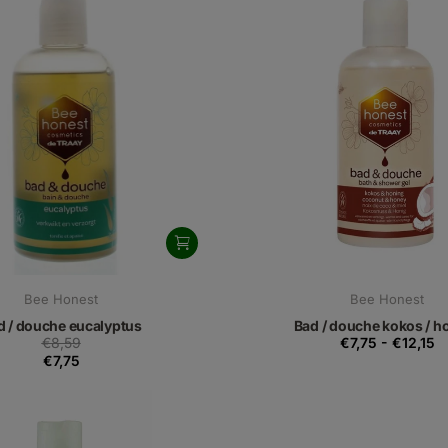
Bee Honest
Bee Honest
d / douche eucalyptus
Bad / douche kokos / h
€8,59
€7,75
-
€12,15
€7,75