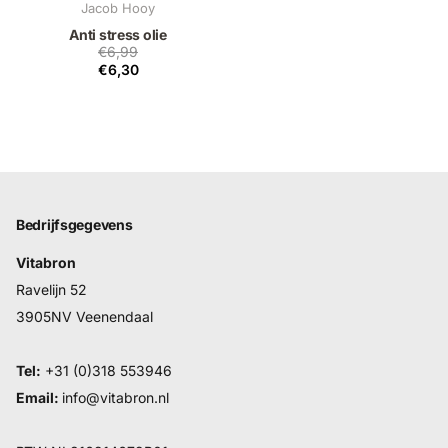
Jacob Hooy
Anti stress olie
€6,99
€6,30
Bedrijfsgegevens
Vitabron
Ravelijn 52
3905NV Veenendaal
Tel:
+31 (0)318 553946
Email:
info@vitabron.nl