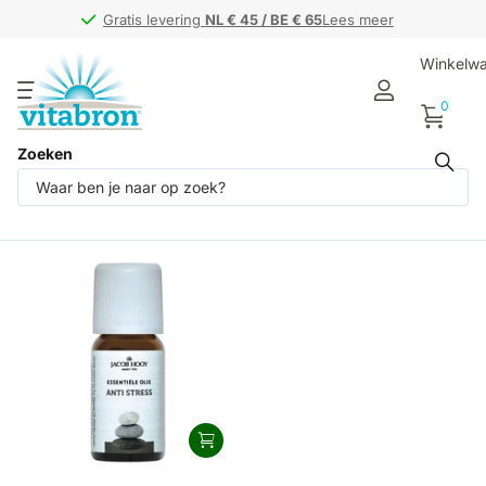
Gratis levering
Gratis levering
NL € 45 / BE € 65
NL € 45 / BE € 65
Lees meer
Winkelw
0
Zoeken
Producten (1)