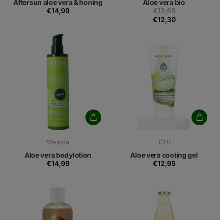
Aftersun aloe vera & honing
Aloe vera bio
€14,99
€13,65
€12,30
Weleda
CHI
Aloe vera bodylotion
Aloe vera cooling gel
€14,99
€12,95