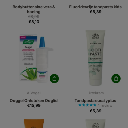
Bodybutter aloe vera &
Fluoridevrije tandpasta kids
honing
€5,39
€8,99
€8,10
A Vogel
Urtekram
Ooggel Ontstoken Ooglid
Tandpasta eucalyptus
€15,99
1
review
€5,39