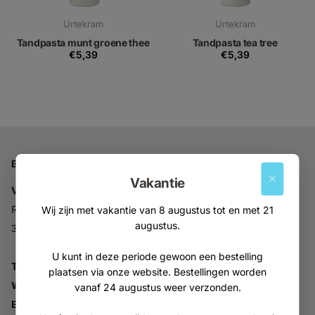
Urtekram
Urtekram
Tandpasta munt groene thee
Tandpasta tea tree
€5,39
€5,39
Bedrijfsgegevens
Vakantie
Vitabron
Ravelijn 52
Wij zijn met vakantie van 8 augustus tot en met 21
augustus.
3905NV Veenendaal
U kunt in deze periode gewoon een bestelling
Tel:
+31 (0)318 553946
plaatsen via onze website. Bestellingen worden
Whatsapp:
06-30896937
vanaf 24 augustus weer verzonden.
Email:
info@vitabron.nl