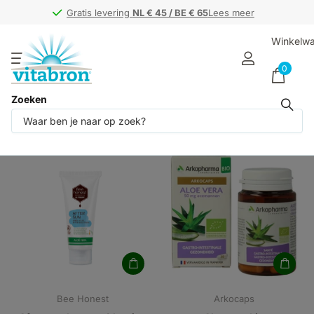
Gratis levering
Gratis levering
NL € 45 / BE € 65
NL € 45 / BE € 65
Lees meer
Winkelw
0
Zoeken
Producten (14)
Bee Honest
Arkocaps