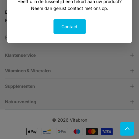
Heeft u in de tussentijd een tekort aan uw product?
Neem dan gerust contact met ons op.
BTW NL816914679B01
KVK 30216701
Contact
Reviews
Klantenservice
Vitaminen & Mineralen
Supplementen
Natuurvoeding
©
2026
Vitabron