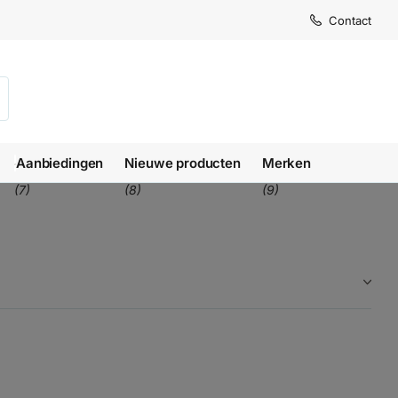
Levertijd
Levertijd
Contact
1-3 we
1-3 we
Aanbiedingen
Nieuwe producten
Merken
(7)
(8)
(9)