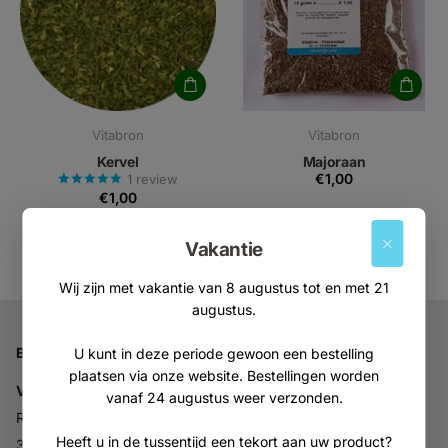
Vitabron
Vitabron
Kervel
Majoraan
€1,00
1
review
€1,00
Vakantie
Wij zijn met vakantie van 8 augustus tot en met 21
augustus.
Bedrijfsgegevens
U kunt in deze periode gewoon een bestelling
plaatsen via onze website. Bestellingen worden
Vitabron
vanaf 24 augustus weer verzonden.
Ravelijn 52
Heeft u in de tussentijd een tekort aan uw product?
3905NV Veenendaal