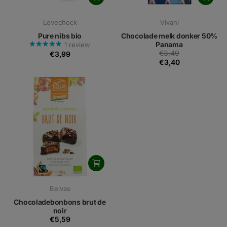
Lovechock
Vivani
Pure nibs bio
Chocolade melk donker 50%
Panama
1
review
€3,49
€3,99
€3,40
Belvas
Chocoladebonbons brut de
noir
€5,59