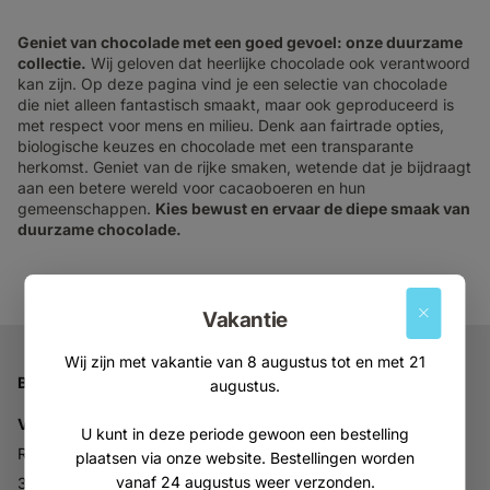
Geniet van chocolade met een goed gevoel: onze duurzame
collectie.
Wij geloven dat heerlijke chocolade ook verantwoord
kan zijn. Op deze pagina vind je een selectie van chocolade
die niet alleen fantastisch smaakt, maar ook geproduceerd is
met respect voor mens en milieu. Denk aan fairtrade opties,
biologische keuzes en chocolade met een transparante
herkomst. Geniet van de rijke smaken, wetende dat je bijdraagt
aan een betere wereld voor cacaoboeren en hun
gemeenschappen.
Kies bewust en ervaar de diepe smaak van
duurzame chocolade.
Vakantie
Wij zijn met vakantie van 8 augustus tot en met 21
Bedrijfsgegevens
augustus.
Vitabron
U kunt in deze periode gewoon een bestelling
Ravelijn 52
plaatsen via onze website. Bestellingen worden
vanaf 24 augustus weer verzonden.
3905NV Veenendaal