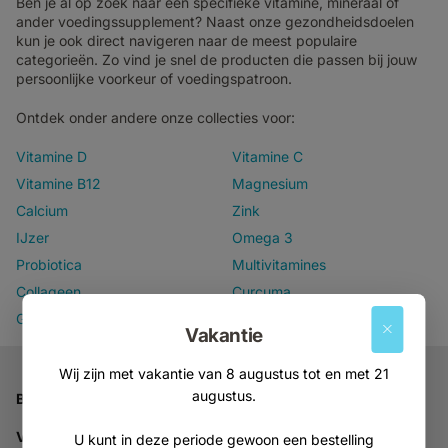
Ben je al op zoek naar een specifieke vitamine, mineraal of
ander voedingssupplement? Naast onze gezondheidsdoelen
kun je ook direct navigeren naar de meest populaire
categorieën. Zo vind je snel de producten die passen bij jouw
persoonlijke voorkeur of voedingspatroon.
Ontdek onder andere onze collecties voor:
Vitamine D
Vitamine C
Vitamine B12
Magnesium
Calcium
Zink
IJzer
Omega 3
Probiotica
Multivitamines
Collageen
Curcuma
Groenlipmossel
Glucosamine & Chondroïtine
Vakantie
Wij zijn met vakantie van 8 augustus tot en met 21
augustus.
Bedrijfsgegevens
Vitabron
U kunt in deze periode gewoon een bestelling