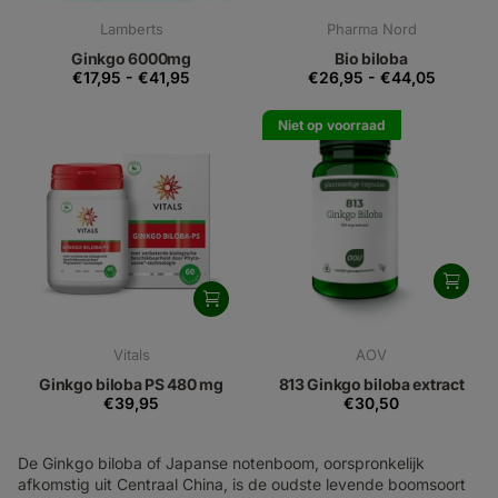
Lamberts
Pharma Nord
Ginkgo 6000mg
Bio biloba
€17,95
-
€41,95
€26,95
-
€44,05
Niet op voorraad
Vitals
AOV
Ginkgo biloba PS 480 mg
813 Ginkgo biloba extract
€39,95
€30,50
De Ginkgo biloba of Japanse notenboom, oorspronkelijk
afkomstig uit Centraal China, is de oudste levende boomsoort