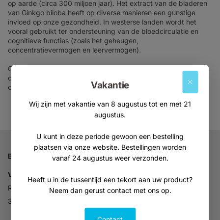
op aarde (circa 300 miljoen jaar). Het extract van de bladeren
van Ginkgo biloba heeft op diverse manieren een gunstige
invloed op onze gezondheid. In westerse landen wordt het
vooral gebruikt ter ondersteuning van de bloedcirculatie en
cognitieve functies (zoals het geheugen,
concentratievermogen en leervermogen).
Ginkgo Biloba ondersteunt de bloedcirculatie en ondersteunt
de cognitieve functies, zoals het geheugen,
Vakantie
concentratievermogen en leervermogen.
Wij zijn met vakantie van 8 augustus tot en met 21
augustus.
U kunt in deze periode gewoon een bestelling
plaatsen via onze website. Bestellingen worden
Bedrijfsgegevens
vanaf 24 augustus weer verzonden.
Vitabron
Heeft u in de tussentijd een tekort aan uw product?
Ravelijn 52
Neem dan gerust contact met ons op.
3905NV Veenendaal
Contact