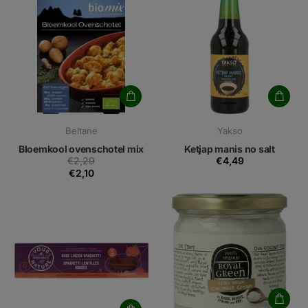
Beltane
Yakso
Bloemkool ovenschotel mix
Ketjap manis no salt
€2,29
€4,49
€2,10