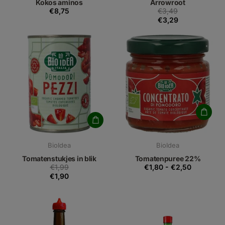
Kokos aminos
Arrowroot
€8,75
€3,49
€3,29
BioIdea
BioIdea
Tomatenstukjes in blik
Tomatenpuree 22%
€1,99
€1,80
-
€2,50
€1,90