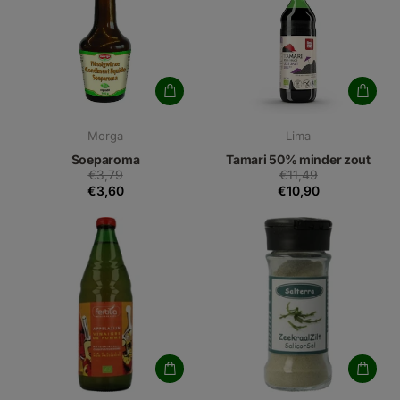
Morga
Lima
Soeparoma
Tamari 50% minder zout
€3,79
€11,49
€3,60
€10,90