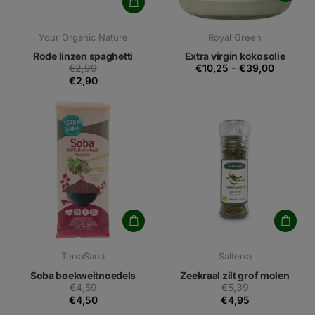
Your Organic Nature
Royal Green
Rode linzen spaghetti
Extra virgin kokosolie
€2,99
€10,25
-
€39,00
€2,90
TerraSana
Salterra
Soba boekweitnoedels
Zeekraal zilt grof molen
€4,59
€5,39
€4,50
€4,95