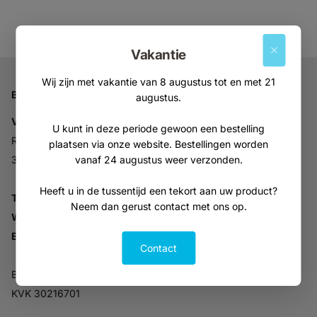
Vakantie
Wij zijn met vakantie van 8 augustus tot en met 21
Bedrijfsgegevens
augustus.
Vitabron
U kunt in deze periode gewoon een bestelling
Ravelijn 52
plaatsen via onze website. Bestellingen worden
vanaf 24 augustus weer verzonden.
3905NV Veenendaal
Heeft u in de tussentijd een tekort aan uw product?
Tel:
+31 (0)318 553946
Neem dan gerust contact met ons op.
Whatsapp:
06-30896937
Email:
info@vitabron.nl
Contact
BTW NL816914679B01
KVK 30216701