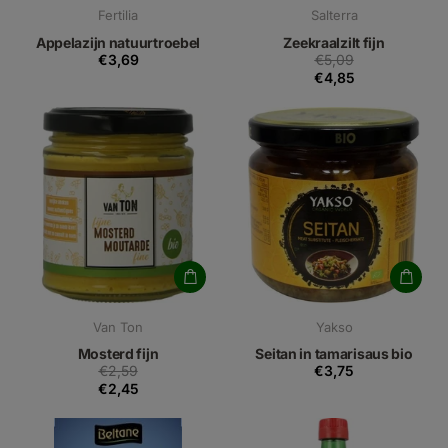
Fertilia
Salterra
Appelazijn natuurtroebel
Zeekraalzilt fijn
€3,69
€5,09
€4,85
Van Ton
Yakso
Mosterd fijn
Seitan in tamarisaus bio
€2,59
€3,75
€2,45