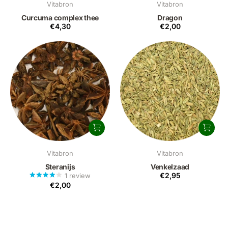
Vitabron
Vitabron
Curcuma complex thee
Dragon
€4,30
€2,00
Vitabron
Vitabron
Steranijs
Venkelzaad
€2,95
1
review
€2,00