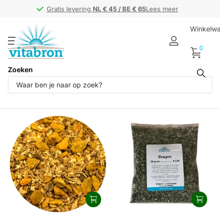
Gratis levering
Gratis levering
NL € 45 / BE € 65
NL € 45 / BE € 65
Lees meer
Winkelw
0
Zoeken
Producten (4)