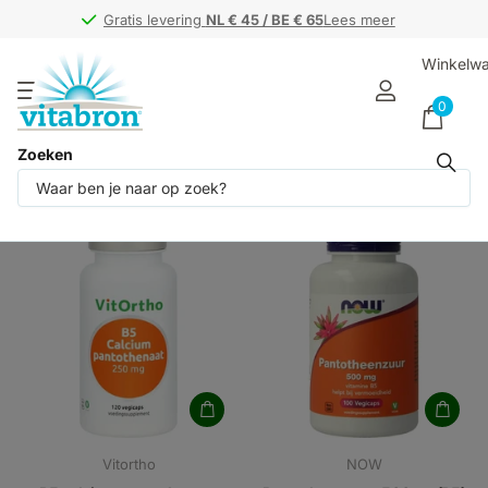
Gratis levering
Gratis levering
NL € 45 / BE € 65
NL € 45 / BE € 65
Lees meer
Winkelw
0
Zoeken
Producten (2)
Vitortho
NOW