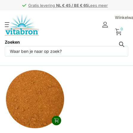
Gratis levering
Gratis levering
NL € 45 / BE € 65
NL € 45 / BE € 65
Lees meer
Winkelw
0
Zoeken
Producten (1)