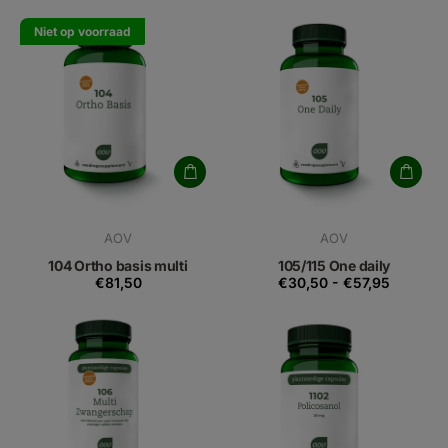
Niet op voorraad
AOV
AOV
104 Ortho basis multi
105/115 One daily
€81,50
€30,50
-
€57,95