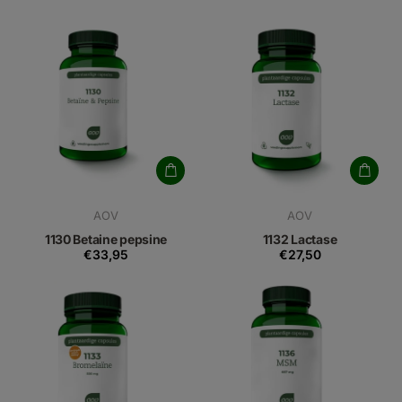
AOV
AOV
1130 Betaine pepsine
1132 Lactase
€33,95
€27,50