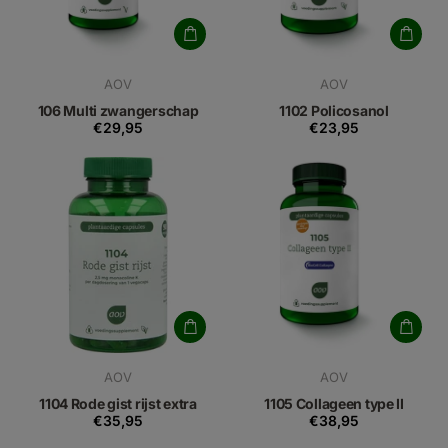
AOV
AOV
106 Multi zwangerschap
1102 Policosanol
€29,95
€23,95
AOV
AOV
1104 Rode gist rijst extra
1105 Collageen type II
€35,95
€38,95