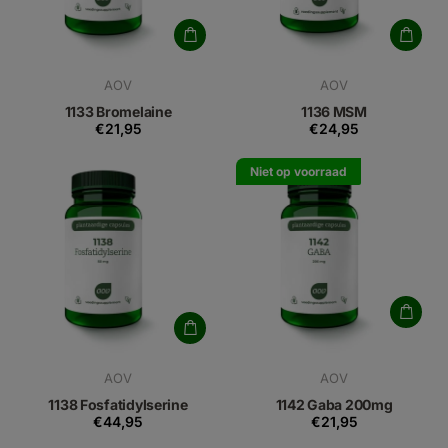
AOV
AOV
1133 Bromelaine
1136 MSM
€21,95
€24,95
Niet op voorraad
AOV
AOV
1138 Fosfatidylserine
1142 Gaba 200mg
€44,95
€21,95