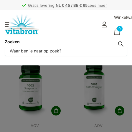
Gratis levering
Gratis levering
NL € 45 / BE € 65
NL € 45 / BE € 65
Lees meer
Winkelw
0
Zoeken
Producten (2154)
AOV
AOV