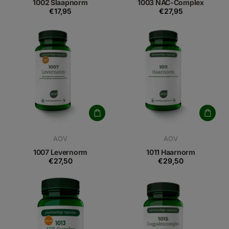
1002 Slaapnorm
1003 NAC-Complex
€17,95
€27,95
AOV
AOV
1007 Levernorm
1011 Haarnorm
€27,50
€29,50