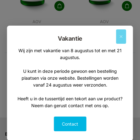
AOV
AOV
1202 Probiotica F 24 miljard
1203 Probiotica complex
€46,95
€48,95
Vakantie
Wij zijn met vakantie van 8 augustus tot en met 21
augustus.
Je hebt
36
van de
2154
producten gezien
U kunt in deze periode gewoon een bestelling
plaatsen via onze website. Bestellingen worden
vanaf 24 augustus weer verzonden.
Toon meer producten
Heeft u in de tussentijd een tekort aan uw product?
Neem dan gerust contact met ons op.
Contact
Bedrijfsgegevens