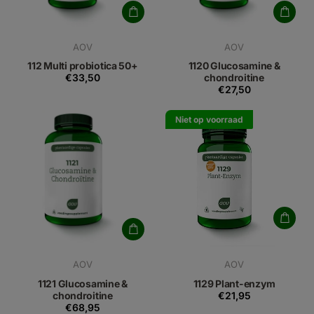
AOV
AOV
112 Multi probiotica 50+
1120 Glucosamine &
€33,50
chondroitine
€27,50
Niet op voorraad
AOV
AOV
1121 Glucosamine &
1129 Plant-enzym
chondroitine
€21,95
€68,95