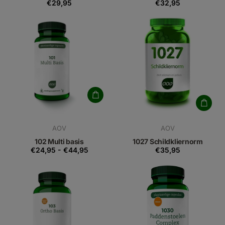
€29,95
€32,95
AOV
AOV
102 Multi basis
1027 Schildkliernorm
€24,95
-
€44,95
€35,95