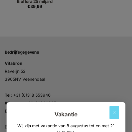
Bioflora 25 miljard
€39,99
Bedrijfsgegevens
Vitabron
Ravelijn 52
3905NV Veenendaal
Tel:
+31 (0)318 553946
Whatsapp:
06-30896937
Email:
info@vitabron.nl
Vakantie
Wij zijn met vakantie van 8 augustus tot en met 21
BTW NL816914679B01