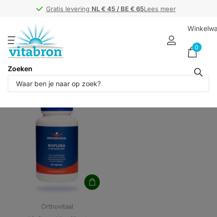
Gratis levering
Gratis levering
NL € 45 / BE € 65
NL € 45 / BE € 65
Lees meer
Winkelw
0
Zoeken
Producten (1)
Orthovitaal