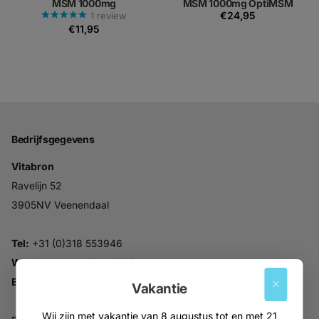
MSM 1000mg
MSM 1000mg OptiMSM
€24,95
1
review
€11,95
Bedrijfsgegevens
Vitabron
Ravelijn 52
3905NV Veenendaal
Tel:
+31 (0)318 553946
Whatsapp:
06-30896937
Email:
info@vitabron.nl
Vakantie
Wij zijn met vakantie van 8 augustus tot en met 21