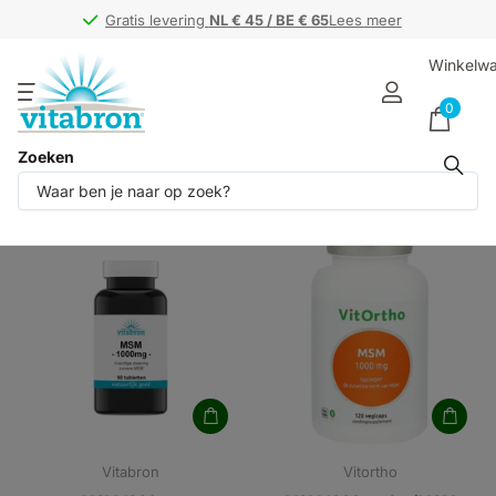
Gratis levering
Gratis levering
NL € 45 / BE € 65
NL € 45 / BE € 65
Lees meer
Winkelw
0
Zoeken
Producten (2)
Vitabron
Vitortho