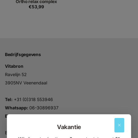
Ortho relax complex
€53,99
Bedrijfsgegevens
Vitabron
Ravelijn 52
3905NV Veenendaal
Tel:
+31 (0)318 553946
Whatsapp:
06-30896937
Email:
info@vitabron.nl
Vakantie
BTW NL816914679B01