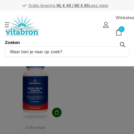
Gratis levering
Gratis levering
NL € 45 / BE € 65
NL € 45 / BE € 65
Lees meer
Winkelw
0
Zoeken
Producten (1)
Orthovitaal