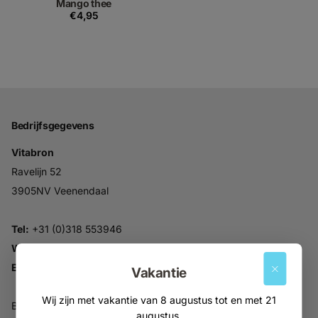
Mango thee
€4,95
Bedrijfsgegevens
Vitabron
Ravelijn 52
3905NV Veenendaal
Tel:
+31 (0)318 553946
Whatsapp:
06-30896937
Email:
info@vitabron.nl
Vakantie
Wij zijn met vakantie van 8 augustus tot en met 21
BTW NL816914679B01
augustus.