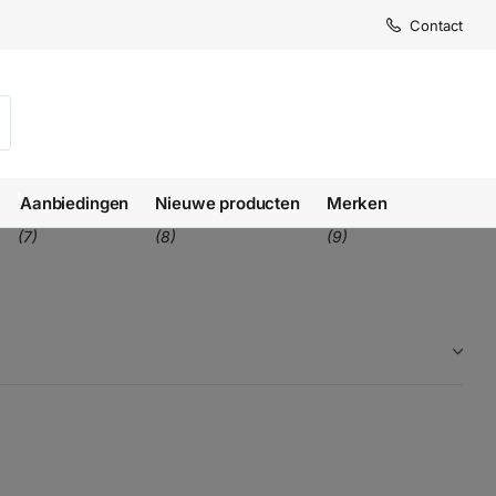
Levertijd
Levertijd
Contact
1-3 we
1-3 we
Aanbiedingen
Nieuwe producten
Merken
(7)
(8)
(9)