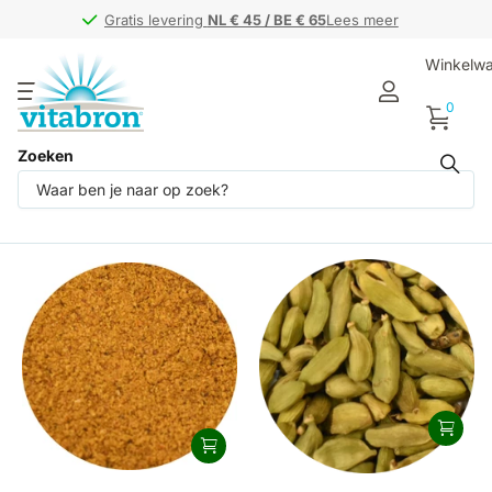
Gratis levering
Gratis levering
NL € 45 / BE € 65
NL € 45 / BE € 65
Lees meer
Winkelw
0
Zoeken
Producten (4)