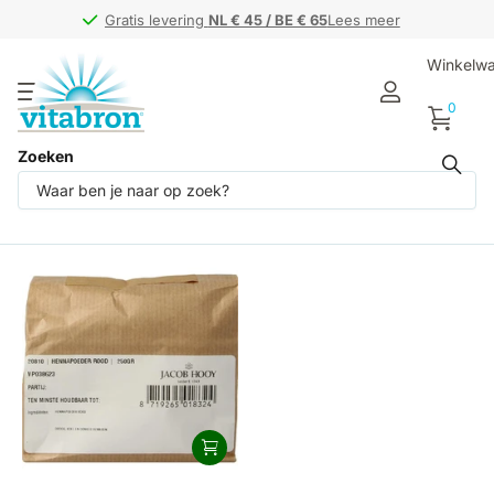
Gratis levering
Gratis levering
NL € 45 / BE € 65
NL € 45 / BE € 65
Lees meer
Winkelw
0
Zoeken
Producten (1)