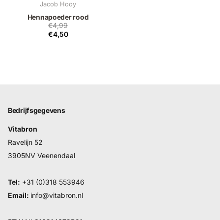
Jacob Hooy
Hennapoeder rood
€4,99
€4,50
Bedrijfsgegevens
Vitabron
Ravelijn 52
3905NV Veenendaal
Tel:
+31 (0)318 553946
Email:
info@vitabron.nl