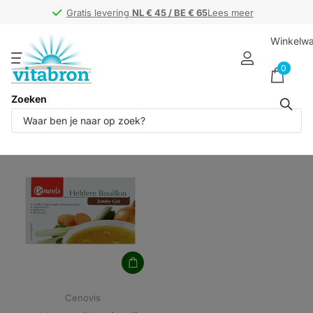
Gratis levering
Gratis levering
NL € 45 / BE € 65
NL € 45 / BE € 65
Lees meer
Winkelw
0
Zoeken
Producten (1)
Cenovis