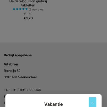
Heldere bouillon gistvrij
tabletten
2
reviews
€1,79
€1,70
Bedrijfsgegevens
Vitabron
Ravelijn 52
3905NV Veenendaal
Tel:
+31 (0)318 553946
Whatsapp:
06-30896937
Email:
info@vitabron.nl
Vakantie