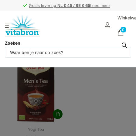
Gratis levering
Gratis levering
NL € 45 / BE € 65
NL € 45 / BE € 65
Lees meer
Winkelw
0
Zoeken
Producten (1)
Yogi Tea