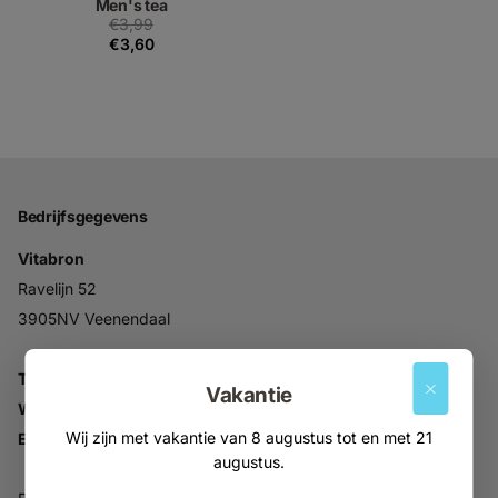
Men's tea
€3,99
€3,60
Bedrijfsgegevens
Vitabron
Ravelijn 52
3905NV Veenendaal
Tel:
+31 (0)318 553946
Vakantie
Whatsapp:
06-30896937
Wij zijn met vakantie van 8 augustus tot en met 21
Email:
info@vitabron.nl
augustus.