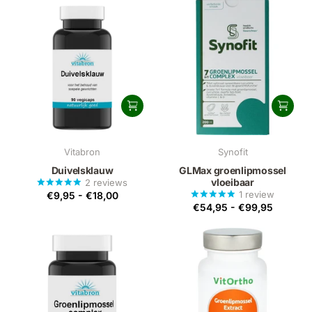
Vitabron
Synofit
Duivelsklauw
GLMax groenlipmossel
vloeibaar
2
reviews
1
review
€9,95
-
€18,00
€54,95
-
€99,95