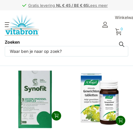
Gratis levering
Gratis levering
NL € 45 / BE € 65
NL € 45 / BE € 65
Lees meer
Winkelw
0
Zoeken
Producten (8)