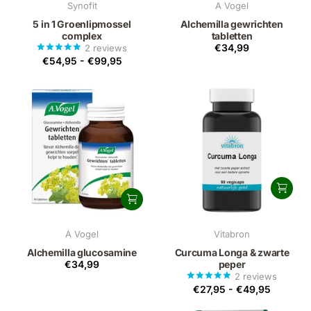
Synofit
A Vogel
5 in 1 Groenlipmossel
Alchemilla gewrichten
complex
tabletten
€34,99
2
reviews
€54,95
-
€99,95
A Vogel
Vitabron
Alchemilla glucosamine
Curcuma Longa & zwarte
€34,99
peper
2
reviews
€27,95
-
€49,95