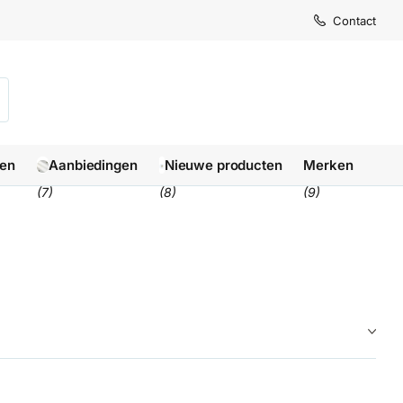
Levertijd
Levertijd
Contact
1-3 we
1-3 we
len
Aanbiedingen
Nieuwe producten
Merken
(7)
(8)
(9)