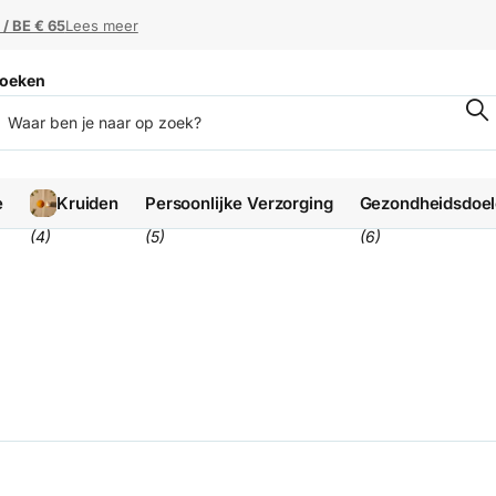
 / BE € 65
 / BE € 65
Lees meer
oeken
e
Kruiden
Persoonlijke Verzorging
Gezondheidsdoe
(4)
(5)
(6)