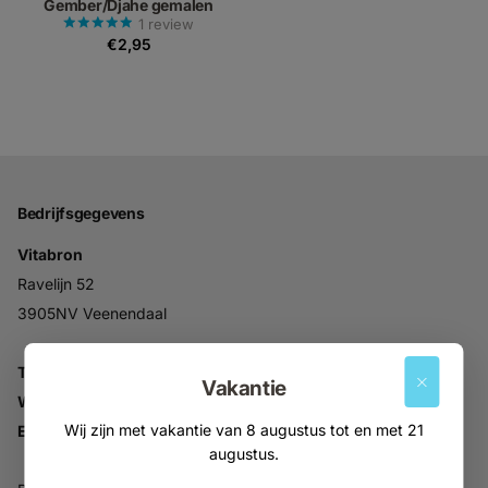
Gember/Djahe gemalen
1
review
€2,95
Bedrijfsgegevens
Vitabron
Ravelijn 52
3905NV Veenendaal
Tel:
+31 (0)318 553946
Vakantie
Whatsapp:
06-30896937
Wij zijn met vakantie van 8 augustus tot en met 21
Email:
info@vitabron.nl
augustus.