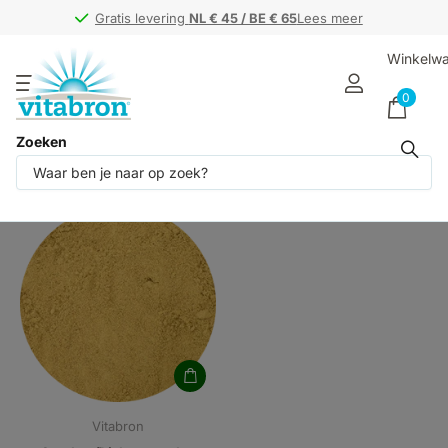
Gratis levering
Gratis levering
NL € 45 / BE € 65
NL € 45 / BE € 65
Lees meer
Winkelw
0
Zoeken
Producten (1)
Vitabron