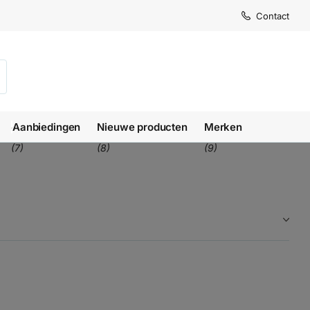
Levertijd
Levertijd
Contact
1-3 we
1-3 we
Aanbiedingen
Nieuwe producten
Merken
(7)
(8)
(9)