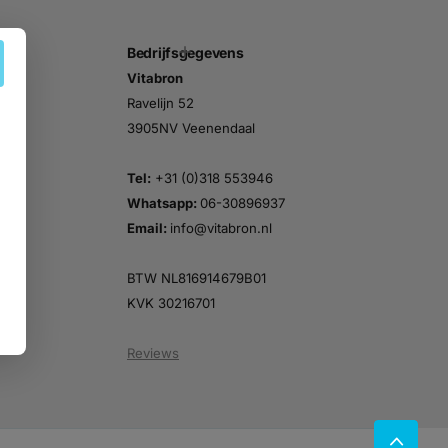
Bedrijfsgegevens
Vitabron
n
Ravelijn 52
3905NV Veenendaal
Tel:
+31 (0)318 553946
Whatsapp:
06-30896937
Email:
info@vitabron.nl
BTW NL816914679B01
KVK 30216701
Reviews