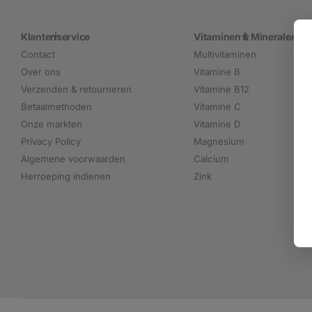
Klantenservice
Vitaminen & Mineralen
Contact
Multivitaminen
Over ons
Vitamine B
Verzenden & retourneren
Vitamine B12
Betaalmethoden
Vitamine C
Onze markten
Vitamine D
Privacy Policy
Magnesium
Algemene voorwaarden
Calcium
Herroeping indienen
Zink