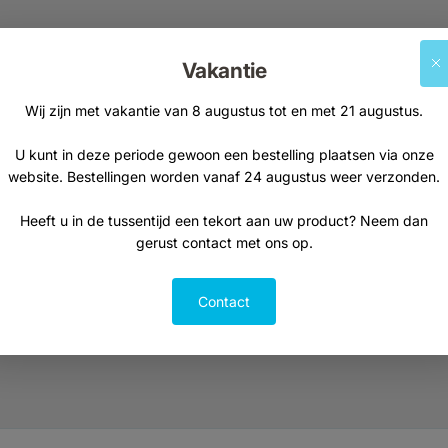
Supplementen
Natuurvoeding
Vakantie
Kruiden & planten
Thee
Vetzuren
Kruiden, specerije
Wij zijn met vakantie van 8 augustus tot en met 21 augustus.
Probiotica
Visolie
U kunt in deze periode gewoon een bestelling plaatsen via onze
website. Bestellingen worden vanaf 24 augustus weer verzonden.
Curcuma
Heeft u in de tussentijd een tekort aan uw product? Neem dan
gerust contact met ons op.
Contact