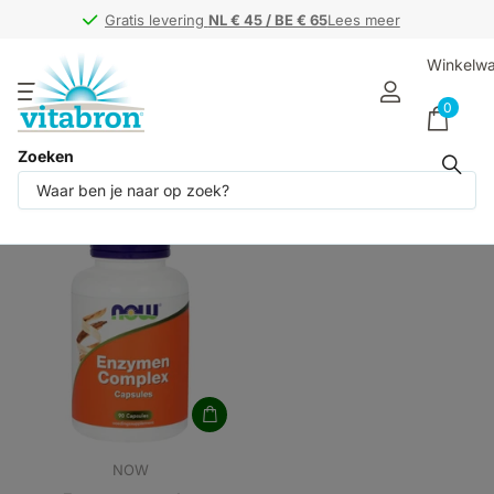
Gratis levering
Gratis levering
NL € 45 / BE € 65
NL € 45 / BE € 65
Lees meer
Winkelw
0
Zoeken
Producten (1)
NOW