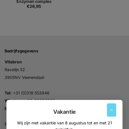
Enzymen complex
€26,95
Bedrijfsgegevens
Vitabron
Ravelijn 52
3905NV Veenendaal
Tel:
+31 (0)318 553946
Whatsapp:
06-30896937
Email:
info@vitabron.nl
Vakantie
Wij zijn met vakantie van 8 augustus tot en met 21
BTW NL816914679B01