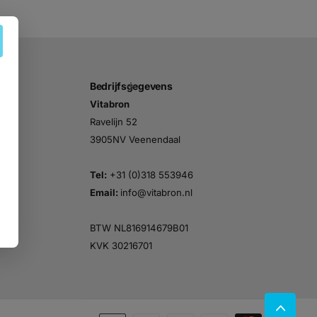
Bedrijfsgegevens
Vitabron
Ravelijn 52
3905NV Veenendaal
Tel:
+31 (0)318 553946
Email:
info@vitabron.nl
BTW NL816914679B01
KVK 30216701