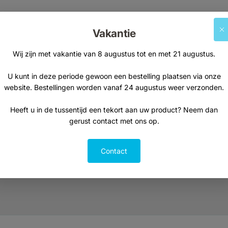
Vakantie
Wij zijn met vakantie van 8 augustus tot en met 21 augustus.
Alle producten
Vitamines & Supplementen
U kunt in deze periode gewoon een bestelling plaatsen via onze
website. Bestellingen worden vanaf 24 augustus weer verzonden.
Natuurvoeding
Thee
Heeft u in de tussentijd een tekort aan uw product? Neem dan
Kruiden & specerijen
gerust contact met ons op.
Persoonlijke Verzorging
Aanbiedingen
Contact