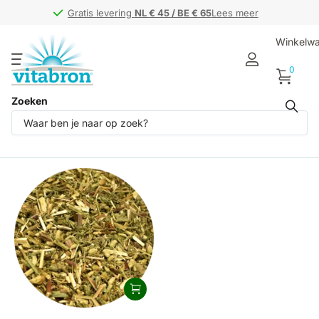
Gratis levering
Gratis levering
NL € 45 / BE € 65
NL € 45 / BE € 65
Lees meer
Winkelw
0
Zoeken
Producten (1)