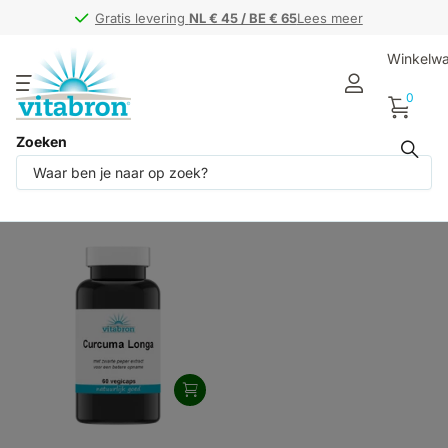
Gratis levering
Gratis levering
NL € 45 / BE € 65
NL € 45 / BE € 65
Lees meer
Winkelw
0
Zoeken
Producten (1)