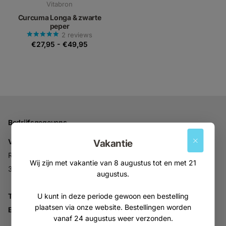
Vitabron
Curcuma Longa & zwarte
peper
2
reviews
€27,95
-
€49,95
Bedrijfsgegevens
Vitabron
Vakantie
Ravelijn 52
Wij zijn met vakantie van 8 augustus tot en met 21
3905NV Veenendaal
augustus.
Tel:
+31 (0)318 553946
U kunt in deze periode gewoon een bestelling
plaatsen via onze website. Bestellingen worden
Email:
info@vitabron.nl
vanaf 24 augustus weer verzonden.