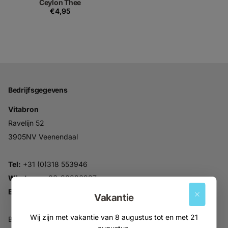
Ceylon Thee
€4,95
Bedrijfsgegevens
Vitabron
Ravelijn 52
3905NV Veenendaal
Tel:
+31 (0)318 553946
Whatsapp:
06-30896937
Email:
info@vitabron.nl
Vakantie
Wij zijn met vakantie van 8 augustus tot en met 21
BTW NL816914679B01