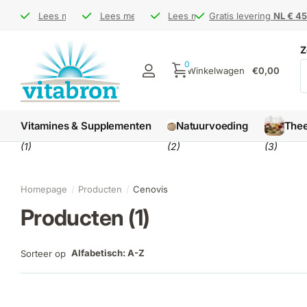
Bezoek ons op de
Bezoek ons op de
Lees meer
Gratis levering
Gratis levering
Lees meer
markt
markt
NL € 45 / BE € 65
NL € 45 / BE € 65
Levertijd
Levertijd
Lees meer
1-3 werkdagen
1-3 werkdagen
Gratis levering
Gratis levering
NL € 45
NL € 45
Z
0
Winkelwagen
€0,00
Vitamines & Supplementen
Natuurvoeding
The
(1)
(2)
(3)
Homepage
Producten
Cenovis
Producten (1)
Alfabetisch: A-Z
Sorteer op