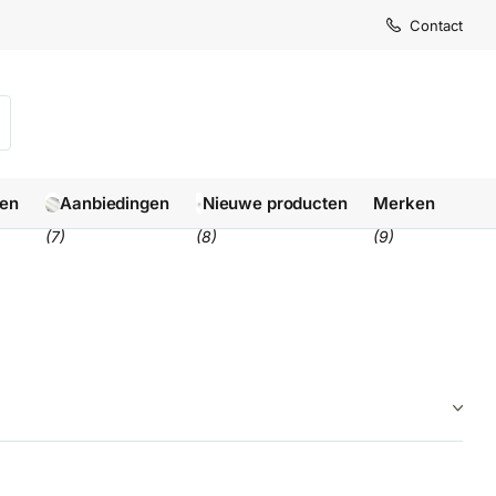
Levertijd
Levertijd
Contact
1-3 we
1-3 we
len
Aanbiedingen
Nieuwe producten
Merken
(7)
(8)
(9)