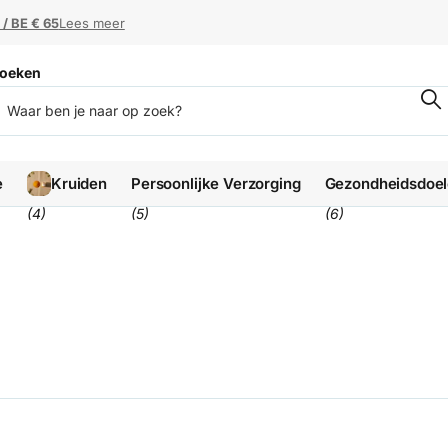
 / BE € 65
 / BE € 65
Lees meer
oeken
e
Kruiden
Persoonlijke Verzorging
Gezondheidsdoe
(4)
(5)
(6)