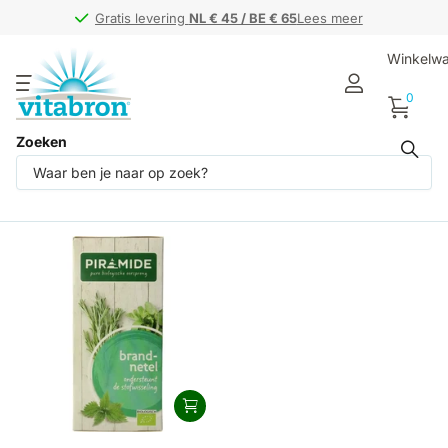
Gratis levering
Gratis levering
NL € 45 / BE € 65
NL € 45 / BE € 65
Lees meer
Winkelw
0
Zoeken
Producten (1)