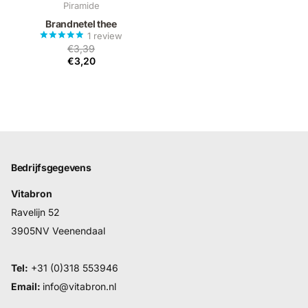
Piramide
Brandnetel thee
1
review
€3,39
€3,20
Bedrijfsgegevens
Vitabron
Ravelijn 52
3905NV Veenendaal
Tel:
+31 (0)318 553946
Email:
info@vitabron.nl