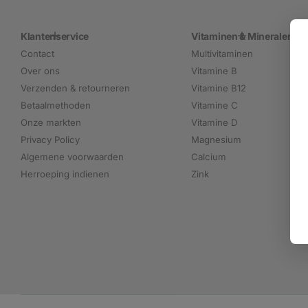
Klantenservice
Vitaminen & Mineralen
Contact
Multivitaminen
Over ons
Vitamine B
Verzenden & retourneren
Vitamine B12
Betaalmethoden
Vitamine C
Onze markten
Vitamine D
Privacy Policy
Magnesium
Algemene voorwaarden
Calcium
Herroeping indienen
Zink