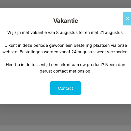
Supplementen
Natuurvoeding
Vakantie
Kruiden & planten
Thee
Vetzuren
Kruiden, specerije
Wij zijn met vakantie van 8 augustus tot en met 21 augustus.
Probiotica
Visolie
U kunt in deze periode gewoon een bestelling plaatsen via onze
website. Bestellingen worden vanaf 24 augustus weer verzonden.
Curcuma
Heeft u in de tussentijd een tekort aan uw product? Neem dan
gerust contact met ons op.
Contact