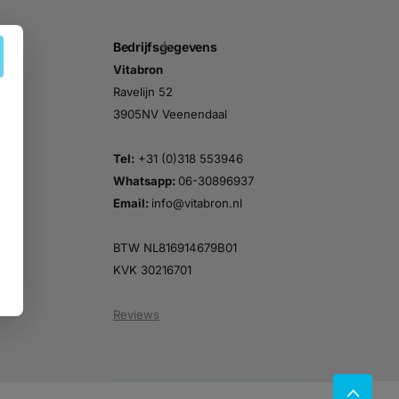
Bedrijfsgegevens
Vitabron
n
Ravelijn 52
3905NV Veenendaal
Tel:
+31 (0)318 553946
Whatsapp:
06-30896937
Email:
info@vitabron.nl
BTW NL816914679B01
KVK 30216701
Reviews