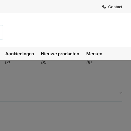
Levertijd
Levertijd
Contact
1-3 we
1-3 we
Aanbiedingen
Nieuwe producten
Merken
(7)
(8)
(9)