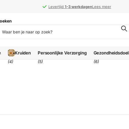
en
en
Lees meer
oeken
e
Kruiden
Persoonlijke Verzorging
Gezondheidsdoe
(4)
(5)
(6)