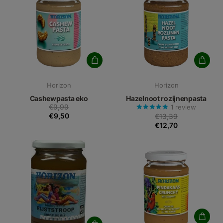
Horizon
Horizon
Cashewpasta eko
Hazelnoot rozijnenpasta
€9,99
1
review
€9,50
€13,39
€12,70