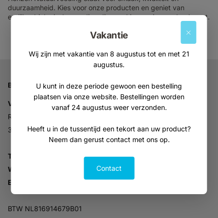
duurzaamheid. Kies voor onze producten en geniet van
eerlijke, biologische voeding die goed is voor jou en de planeet.
Vakantie
Wij zijn met vakantie van 8 augustus tot en met 21
augustus.
Bedrijfsgegevens
U kunt in deze periode gewoon een bestelling
plaatsen via onze website. Bestellingen worden
Vitabron
vanaf 24 augustus weer verzonden.
Ravelijn 52
Heeft u in de tussentijd een tekort aan uw product?
3905NV Veenendaal
Neem dan gerust contact met ons op.
Tel:
+31 (0)318 553946
Contact
Whatsapp:
06-30896937
Email:
info@vitabron.nl
BTW NL816914679B01