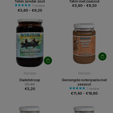
Tahin zonder zout
Tahin met zeezout
€5,60
-
€9,20
1
review
€5,60
-
€9,20
Horizon
Horizon
Dadelstroop
Gemengde notenpasta met
€5,49
zeezout
€5,20
1
review
€11,40
-
€19,60