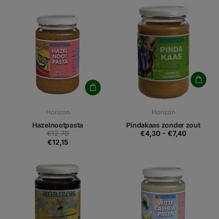
Horizon
Horizon
Hazelnootpasta
Pindakaas zonder zout
€12,79
€4,30
-
€7,40
€12,15