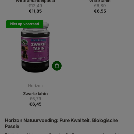
Witte amandelpasta
Witte tahin
€12,49
€6,89
€11,85
€6,55
Niet op voorraad
Horizon
Zwarte tahin
€6,79
€6,45
Horizon Natuurvoeding: Pure Kwaliteit, Biologische
Passie