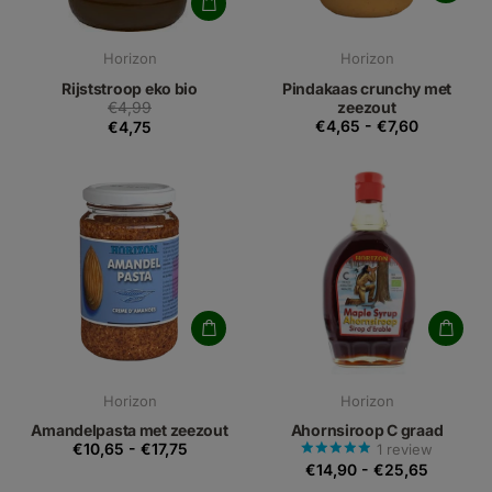
Horizon
Horizon
Rijststroop eko bio
Pindakaas crunchy met
€4,99
zeezout
€4,65
-
€7,60
€4,75
Horizon
Horizon
Amandelpasta met zeezout
Ahornsiroop C graad
€10,65
-
€17,75
1
review
€14,90
-
€25,65