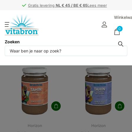
Gratis levering
Gratis levering
NL € 45 / BE € 65
NL € 45 / BE € 65
Lees meer
Winkelw
0
Zoeken
Horizon (17)
Horizon
Horizon