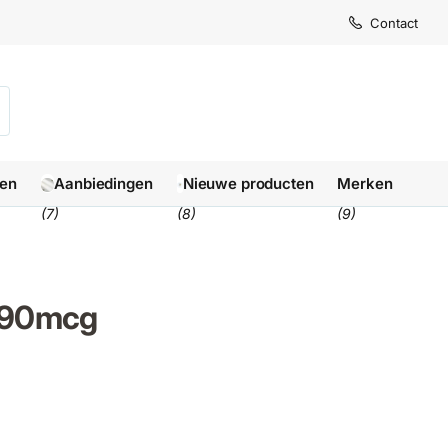
Levertijd
Levertijd
Contact
1-3 we
1-3 we
len
Aanbiedingen
Nieuwe producten
Merken
(7)
(8)
(9)
 90mcg