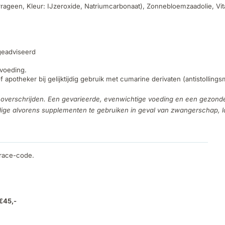
ageen, Kleur: IJzeroxide, Natriumcarbonaat), Zonnebloemzaadolie, Vita
 geadviseerd
tvoeding.
 apotheker bij gelijktijdig gebruik met cumarine derivaten (antistolli
overschrijden. Een gevarieerde, evenwichtige voeding en een gezonde l
e alvorens supplementen te gebruiken in geval van zwangerschap, lac
trace-code.
 €45,-