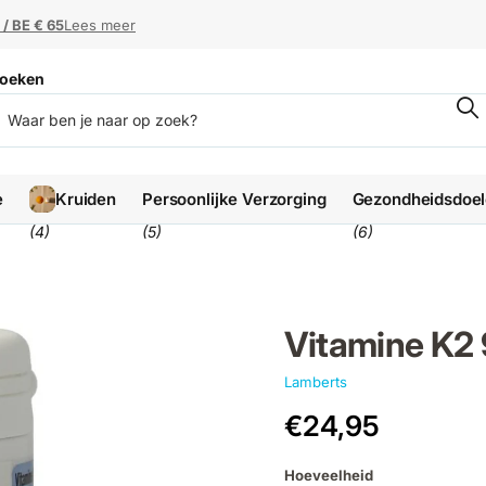
 / BE € 65
 / BE € 65
Lees meer
oeken
e
Kruiden
Persoonlijke Verzorging
Gezondheidsdoe
(4)
(5)
(6)
Vitamine K2
Lamberts
€24,95
Hoeveelheid